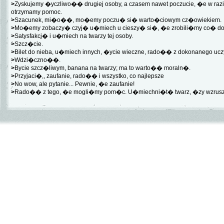
>
Zyskujemy �yczliwo�� drugiej osoby, a czasem nawet poczucie, �e w razi
otrzymamy pomoc.
>
Szacunek, mi�o��, mo�emy poczu� si� warto�ciowym cz�owiekiem.
>
Mo�emy zobaczy� czyj� u�miech u cieszy� si�, �e zrobili�my co� do
>
Satysfakcj� i u�miech na twarzy tej osoby.
>
Szcz�cie.
>
Bilet do nieba, u�miech innych, �ycie wieczne, rado�� z dokonanego ucz
>
Wdzi�czno��.
>
Bycie szcz�liwym, banana na twarzy; ma to warto�� moraln�.
>
Przyjaci�,, zaufanie, rado�� i wszystko, co najlepsze
>
No wow, ale pytanie... Pewnie, �e zaufanie!
>
Rado�� z tego, �e mogli�my pom�c. U�miechni�t� twarz, �zy wzruszeni