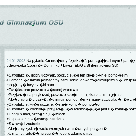
24.01.2008
Na pytanie
Co mo�emy "zyska�", pomagaj�c innym?
pad�y 
odpowiedzi (zebra�y DominikaP, Liwia i ElaG z SInformacyjnej SU)
>
Satysfakcj�, dobry uczynek, poczucie, �e ten kto� p�niej pomo�e mi.
>
Pomagaj�c innym pomagamy sami sobie- dowarto�ciowujemy si�, czujemy 
mog� by� tacy dzi�ki nam.
>
Zwi�kszone poczucie w�asnej warto�ci.
>
Przyja�� na przyk�ad, poczucie spe�nienia, skarb tam na g�rze...
>
Mo�emy si� cieszy�, �e innym pomogli�my i mamy satysfakcj�, �e zrob
>
Satysfakcje. Mi�e uczucie, �e si� komu� pomog�o.
>
Satysfakcj� osobist�, przyjaci� i �wiadomo��, �e jest si� komu� potr
>
Dobry humor, szcz�cie, u�miech.
>
Uspokojenie w�asnego sumienia.
>
S�aw� i zaufanie.
>
Mo�emy zyska� wielu wiernych i wdzi�cznych przyjaci�.
>
Uznanie, rado��, przyja��, dobre zdanie o nas.