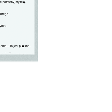
e potrzeby, my te�
brego.
ynku.
a... To jest pi�kne..