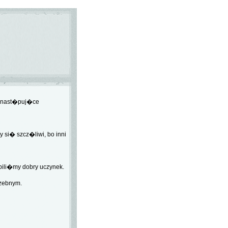
nast�puj�ce
si� szcz�liwi, bo inni
ili�my dobry uczynek.
zebnym.