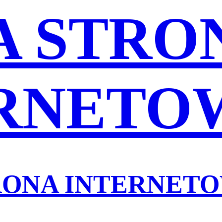
 STRO
RNETO
RONA INTERNET